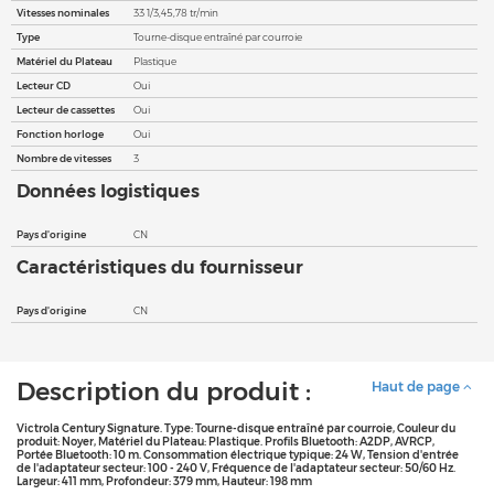
Vitesses nominales
33 1/3,45,78 tr/min
Type
Tourne-disque entraîné par courroie
Matériel du Plateau
Plastique
Lecteur CD
Oui
Lecteur de cassettes
Oui
Fonction horloge
Oui
Nombre de vitesses
3
Données logistiques
Pays d'origine
CN
Caractéristiques du fournisseur
Pays d'origine
CN
Description du produit :
Haut de page
Victrola Century Signature. Type: Tourne-disque entraîné par courroie, Couleur du
produit: Noyer, Matériel du Plateau: Plastique. Profils Bluetooth: A2DP, AVRCP,
Portée Bluetooth: 10 m. Consommation électrique typique: 24 W, Tension d'entrée
de l'adaptateur secteur: 100 - 240 V, Fréquence de l'adaptateur secteur: 50/60 Hz.
Largeur: 411 mm, Profondeur: 379 mm, Hauteur: 198 mm