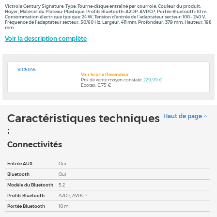
Victrola Century Signature. Type: Tourne-disque entraîné par courroie, Couleur du produit:
Noyer, Matériel du Plateau: Plastique. Profils Bluetooth: A2DP, AVRCP, Portée Bluetooth: 10 m.
Consommation électrique typique: 24 W, Tension d'entrée de l'adaptateur secteur: 100 - 240 V,
Fréquence de l'adaptateur secteur: 50/60 Hz. Largeur: 411 mm, Profondeur: 379 mm, Hauteur: 198
mm
Voir la description complète
VIC51145
Voir le prix Revendeur
Prix de vente moyen constaté:
229,99 €
Ecotax: 0,75 €
Caractéristiques techniques
Haut de page
:
Connectivités
Entrée AUX
Oui
Bluetooth
Oui
Modèle du Bluetooth
5.2
Profils Bluetooth
A2DP, AVRCP
Portée Bluetooth
10 m