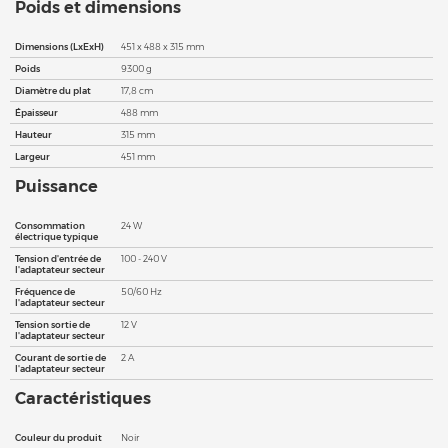
Poids et dimensions
Dimensions (LxExH)
451 x 488 x 315 mm
Poids
9300 g
Diamètre du plat
17,8 cm
Épaisseur
488 mm
Hauteur
315 mm
Largeur
451 mm
Puissance
Consommation
24 W
électrique typique
Tension d'entrée de
100 - 240 V
l'adaptateur secteur
Fréquence de
50/60 Hz
l'adaptateur secteur
Tension sortie de
12 V
l'adaptateur secteur
Courant de sortie de
2 A
l'adaptateur secteur
Caractéristiques
Couleur du produit
Noir