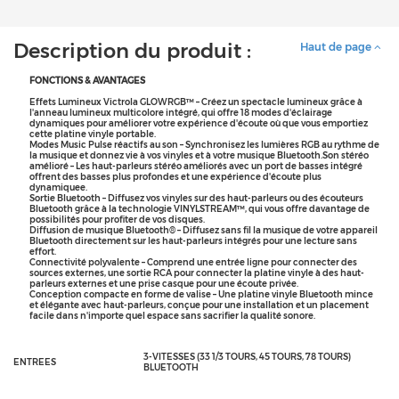
Description du produit :
Haut de page
FONCTIONS & AVANTAGES
Effets Lumineux Victrola GLOWRGB™ – Créez un spectacle lumineux grâce à
l'anneau lumineux multicolore intégré, qui offre 18 modes d'éclairage
dynamiques pour améliorer votre expérience d'écoute où que vous emportiez
cette platine vinyle portable.
Modes Music Pulse réactifs au son – Synchronisez les lumières RGB au rythme de
la musique et donnez vie à vos vinyles et à votre musique Bluetooth.Son stéréo
amélioré – Les haut-parleurs stéréo améliorés avec un port de basses intégré
offrent des basses plus profondes et une expérience d'écoute plus
dynamiquee.
Sortie Bluetooth – Diffusez vos vinyles sur des haut-parleurs ou des écouteurs
Bluetooth grâce à la technologie VINYLSTREAM™, qui vous offre davantage de
possibilités pour profiter de vos disques.
Diffusion de musique Bluetooth® – Diffusez sans fil la musique de votre appareil
Bluetooth directement sur les haut-parleurs intégrés pour une lecture sans
effort.
Connectivité polyvalente – Comprend une entrée ligne pour connecter des
sources externes, une sortie RCA pour connecter la platine vinyle à des haut-
parleurs externes et une prise casque pour une écoute privée.
Conception compacte en forme de valise – Une platine vinyle Bluetooth mince
et élégante avec haut-parleurs, conçue pour une installation et un placement
facile dans n'importe quel espace sans sacrifier la qualité sonore.
3-VITESSES (33 1/3 TOURS, 45 TOURS, 78 TOURS)
ENTREES
BLUETOOTH