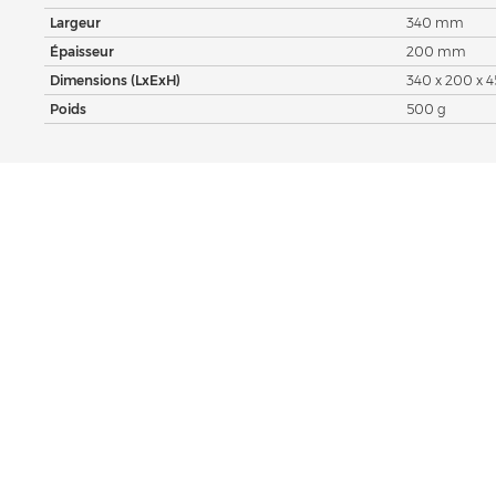
Largeur
340 mm
Épaisseur
200 mm
Dimensions (LxExH)
340 x 200 x
Poids
500 g