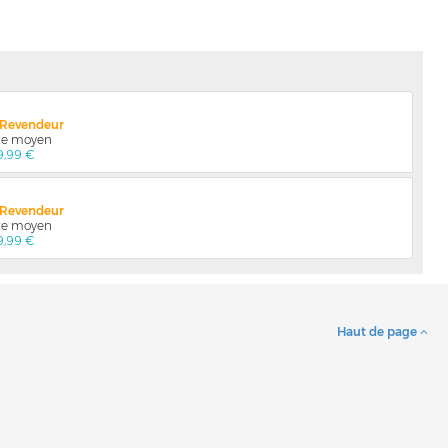
x Revendeur
nte moyen
9,99 €
x Revendeur
nte moyen
9,99 €
Haut de page