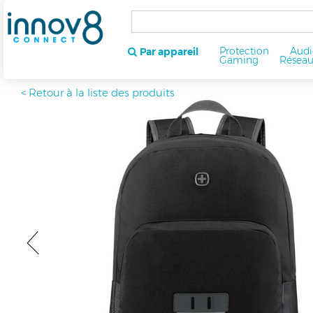
Protection
Audi
Par appareil
Gaming
Résea
< Retour à la liste des produits