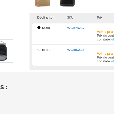
Déclinaison
SKU
Prix
NOIR
WGR78287
Voir le pri
Prix de ve
constaté:
4
WGR63322
BEIGE
Voir le pri
Prix de ve
constaté:
4
 :