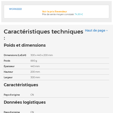
WGR82222
Voir le prix Revendeur
Prix de vente moyen constaté:
74,99 €
Caractéristiques techniques
Haut de page
:
Poids et dimensions
Dimensions (LxExH)
300 x 440 x 200 mm
Poids
880 g
Épaisseur
440 mm
Hauteur
200 mm
Largeur
300 mm
Caractéristiques
Pays d'origine
CN
Données logistiques
Pays d'origine
CN