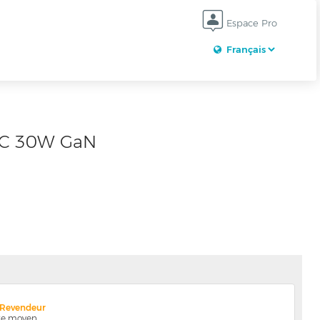
Espace Pro
C 30W GaN
x Revendeur
nte moyen