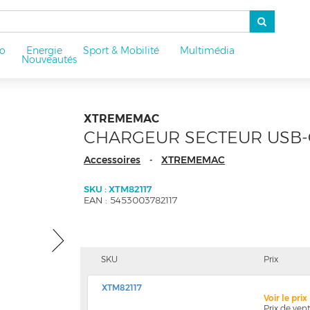
o
Energie
Sport & Mobilité
Multimédia
u
Nouveautés
XTREMEMAC
CHARGEUR SECTEUR USB-
Accessoires
XTREMEMAC
-
SKU : XTM82117
EAN : 5453003782117
SKU
Prix
XTM82117
Voir le pri
Prix de ve