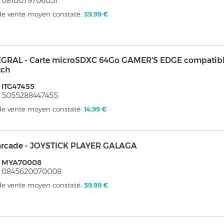
 0810079706051
 de vente moyen constaté:
39,99 €
EGRAL - Carte microSDXC 64Go GAMER'S EDGE compatibl
tch
 ITG47455
 5055288447455
 de vente moyen constaté:
14,99 €
arcade - JOYSTICK PLAYER GALAGA
: MYA70008
: 0845620070008
 de vente moyen constaté:
59,99 €