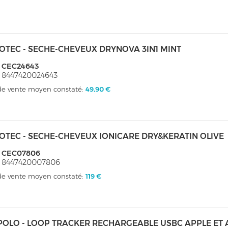
OTEC - SECHE-CHEVEUX DRYNOVA 3IN1 MINT
: CEC24643
 8447420024643
 de vente moyen constaté:
49,90 €
OTEC - SECHE-CHEVEUX IONICARE DRY&KERATIN OLIVE
: CEC07806
: 8447420007806
 de vente moyen constaté:
119 €
POLO - LOOP TRACKER RECHARGEABLE USBC APPLE ET