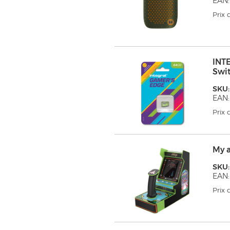
EAN:
Prix
INT
Swi
SKU:
EAN:
Prix
My 
SKU
EAN
Prix