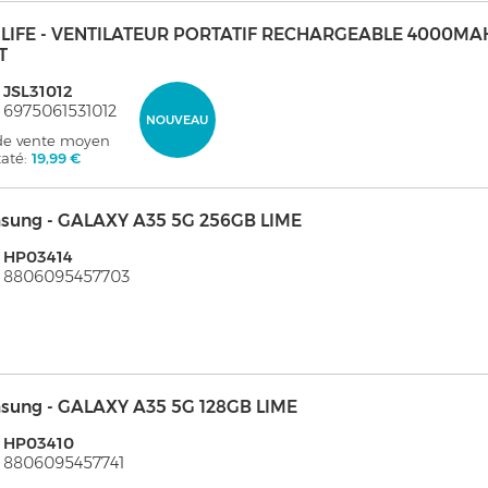
ULIFE - VENTILATEUR PORTATIF RECHARGEABLE 4000MA
T
 JSL31012
 6975061531012
NOUVEAU
 de vente moyen
taté:
19,99 €
sung - GALAXY A35 5G 256GB LIME
 HP03414
: 8806095457703
sung - GALAXY A35 5G 128GB LIME
: HP03410
 8806095457741