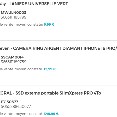
ay - LANIERE UNIVERSELLE VERT
: MWULN0003
 3663111185799
 de vente moyen constaté:
9,99 €
Seven - CAMERA RING ARGENT DIAMANT IPHONE 16 PRO
: SSCAM0014
 3663111189759
 de vente moyen constaté:
12,99 €
GRAL - SSD externe portable SlimXpress PRO 4To
 ITG50677
: 5055288450677
 de vente moyen constaté:
349,99 €