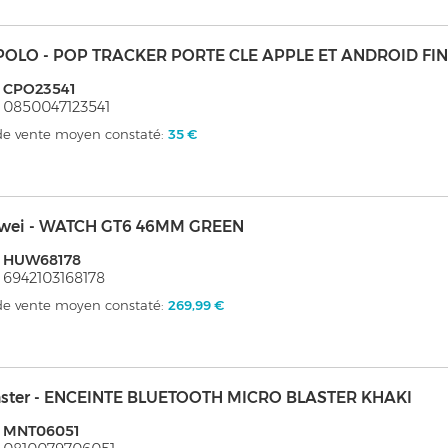
POLO - POP TRACKER PORTE CLE APPLE ET ANDROID FI
: CPO23541
 0850047123541
 de vente moyen constaté:
35 €
wei - WATCH GT6 46MM GREEN
: HUW68178
 6942103168178
 de vente moyen constaté:
269,99 €
ster - ENCEINTE BLUETOOTH MICRO BLASTER KHAKI
: MNT06051