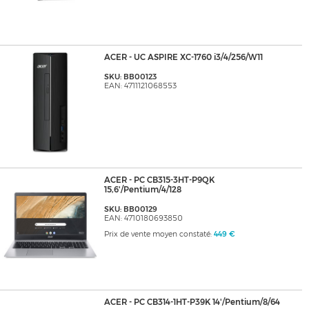
ACER - UC ASPIRE XC-1760 i3/4/256/W11
SKU: BB00123
EAN: 4711121068553
ACER - PC CB315-3HT-P9QK
15,6'/Pentium/4/128
SKU: BB00129
EAN: 4710180693850
Prix de vente moyen constaté:
449 €
ACER - PC CB314-1HT-P39K 14'/Pentium/8/64