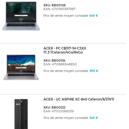
SKU: BB00128
EAN: 4710180397987
Prix de vente moyen constaté:
449 €
ACER - PC CB317-1H-C3XX
17,3"/Celeron/4Go/64Go
SKU: BB00134
EAN: 4710886548850
Prix de vente moyen constaté:
399 €
ACER - UC ASPIRE XC-840 Celeron/8/1/W11
SKU: BB00122
EAN: 4711121068539
Prix de vente moyen constaté:
349 €