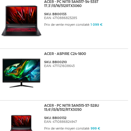
ACER - PC NITR 5AN517-54-53ST
17,3'/i5/16/512RTX3060
SKU: BB00133
EAN: 4710886823285
Prix de vente moyen constaté:
1 099 €
ACER - ASPIRE C24-1800
SKU: BB00210
EAN: 4711121608643
ACER - PC NITR 5AN515-57-528U
15,6'/i5/8/512/RTX3050
SKU: BB00132
EAN: 4710886824947
Prix de vente moyen constaté:
999 €