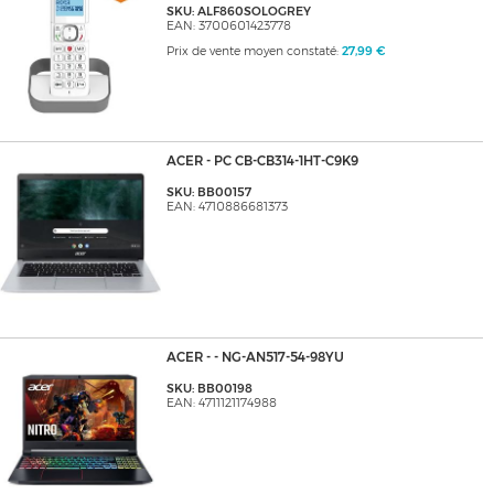
SKU: ALF860SOLOGREY
EAN: 3700601423778
Prix de vente moyen constaté:
27,99 €
ACER - PC CB-CB314-1HT-C9K9
SKU: BB00157
EAN: 4710886681373
ACER - - NG-AN517-54-98YU
SKU: BB00198
EAN: 4711121174988