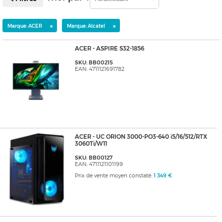
×
×
Marque: ACER
Marque: Alcatel
ACER - ASPIRE S32-1856
SKU: BB00215
EAN: 4711121691782
ACER - UC ORION 3000-PO3-640 i5/16/512/RTX
3060Ti/W11
SKU: BB00127
EAN: 4711121101199
Prix de vente moyen constaté:
1 349 €