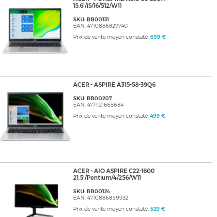
15,6'/i5/16/512/W11
SKU: BB00131
EAN: 4710886827740
Prix de vente moyen constaté:
699 €
ACER - ASPIRE A315-58-39Q6
SKU: BB00207
EAN: 4711121665684
Prix de vente moyen constaté:
499 €
ACER - AIO ASPIRE C22-1600
21,5'/Pentium/4/256/W11
SKU: BB00124
EAN: 4710886859932
Prix de vente moyen constaté:
529 €