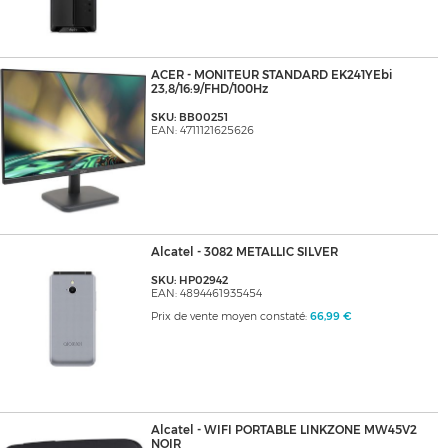
ACER - MONITEUR STANDARD EK241YEbi
23,8/16:9/FHD/100Hz
SKU: BB00251
EAN: 4711121625626
Alcatel - 3082 METALLIC SILVER
SKU: HP02942
EAN: 4894461935454
Prix de vente moyen constaté:
66,99 €
Alcatel - WIFI PORTABLE LINKZONE MW45V2
NOIR