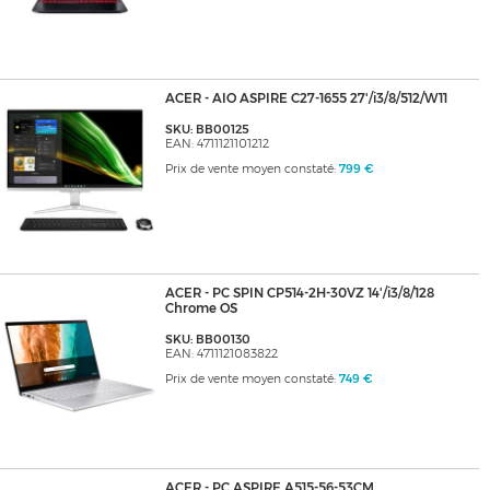
ACER - AIO ASPIRE C27-1655 27'/i3/8/512/W11
SKU: BB00125
EAN: 4711121101212
Prix de vente moyen constaté:
799 €
ACER - PC SPIN CP514-2H-30VZ 14'/i3/8/128
Chrome OS
SKU: BB00130
EAN: 4711121083822
Prix de vente moyen constaté:
749 €
ACER - PC ASPIRE A515-56-53CM