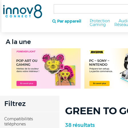
Protection
Audi
Par appareil
Gaming
Résea
A la une
Filtrez
GREEN TO G
Compatibilités
téléphones
38 résultats