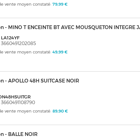
 de vente moyen constaté:
79,99 €
on - MINO T ENCEINTE BT AVEC MOUSQUETON INTEGRE 
 LA124YF
 3660491202085
 de vente moyen constaté:
49,99 €
on - APOLLO 48H SUITCASE NOIR
ON48HSUITGR
 3660491108790
 de vente moyen constaté:
89,90 €
on - BALLE NOIR