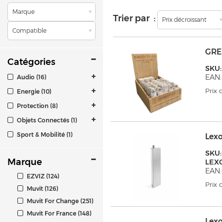
Marque
Trier par :
Prix décroissant
Compatible
GRE
Catégories
SKU
EAN:
Audio (16)
Prix
Energie (10)
Protection (8)
Objets Connectés (1)
Sport & Mobilité (1)
Lex
SKU:
Marque
LEX
EAN:
EZVIZ (124)
Prix
Muvit (126)
Muvit For Change (251)
Muvit For France (148)
Lex