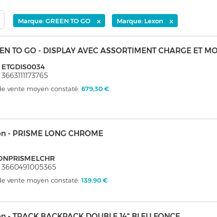
×
×
Marque: GREEN TO GO
Marque: Lexon
EN TO GO - DISPLAY AVEC ASSORTIMENT CHARGE ET MO
: ETGDIS0034
 3663111173765
 de vente moyen constaté:
679,30 €
on - PRISME LONG CHROME
ONPRISMELCHR
 3660491005365
 de vente moyen constaté:
139,90 €
on - TRACK BACKPACK DOUBLE 14" BLEU FONCE