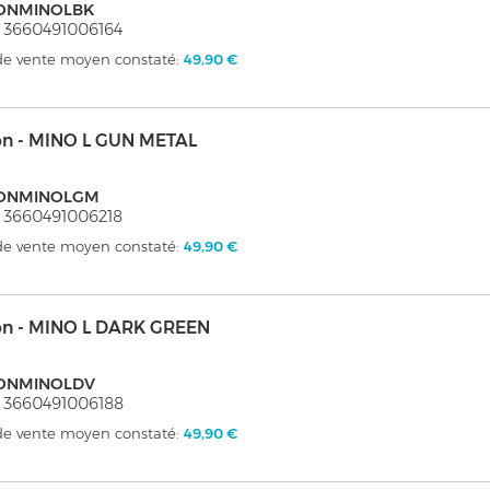
ONMINOLBK
 3660491006164
 de vente moyen constaté:
49,90 €
on - MINO L GUN METAL
ONMINOLGM
 3660491006218
 de vente moyen constaté:
49,90 €
on - MINO L DARK GREEN
ONMINOLDV
 3660491006188
 de vente moyen constaté:
49,90 €