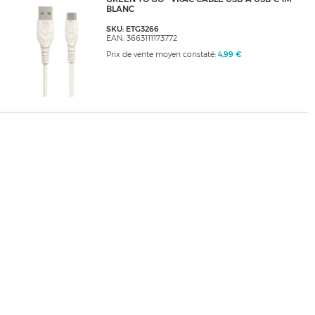
BLANC
SKU: ETG3266
EAN: 3663111173772
Prix de vente moyen constaté:
4,99 €