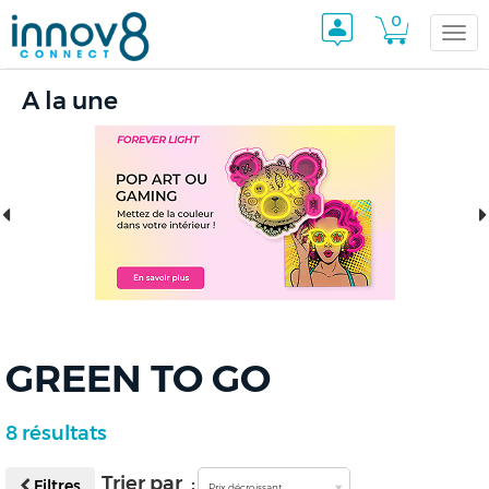
0
Togg
A la une
navi
GREEN TO GO
8 résultats
Trier par :
Filtres
Prix décroissant