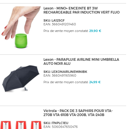
Lexon - MINO+ ENCEINTE BT 3W
RECHARGEABLE PAR INDUCTION VERT FLUO
SKU: LA125GF
EAN: 3660491201460
Prix de vente moyen constaté:
29,90 €
Lexon - PARAPLUIE AIRLINE MINI UMBRELLA
AUTO NOIR ALU
SKU: LEXONAIRLINEMINIBK
EAN: 3660491165960
Prix de vente moyen constaté:
24,99 €
Victrola - PACK DE 3 SAPHIRS POUR VTA-
270B VTA-810B VTA-200B, VTA-240B
SKU: ITNPLC1EU
EAN: 5060647650476