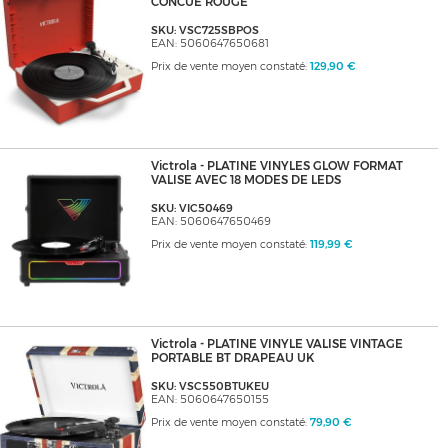
CONCUE ROUGE
SKU: VSC725SBPOS
EAN: 5060647650681
Prix de vente moyen constaté:
129,90 €
Victrola - PLATINE VINYLES GLOW FORMAT
VALISE AVEC 18 MODES DE LEDS
SKU: VIC50469
EAN: 5060647650469
Prix de vente moyen constaté:
119,99 €
Victrola - PLATINE VINYLE VALISE VINTAGE
PORTABLE BT DRAPEAU UK
SKU: VSC550BTUKEU
EAN: 5060647650155
Prix de vente moyen constaté:
79,90 €