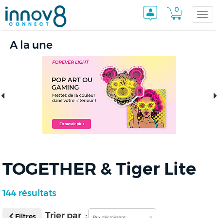
0
Togg
A la une
navi
TOGETHER & Tiger Lite
144 résultats
Trier par :
Filtres
Prix décroissant