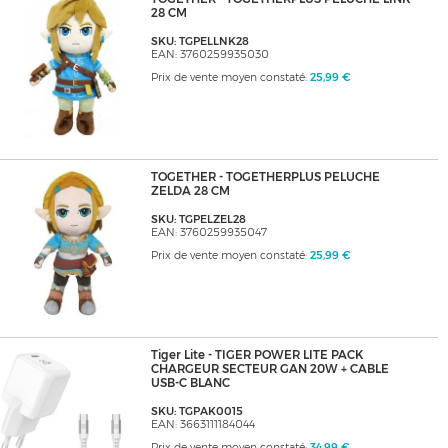
28 CM
SKU: TGPELLNK28
EAN: 3760259935030
Prix de vente moyen constaté:
25,99 €
TOGETHER - TOGETHERPLUS PELUCHE
ZELDA 28 CM
SKU: TGPELZEL28
EAN: 3760259935047
Prix de vente moyen constaté:
25,99 €
Tiger Lite - TIGER POWER LITE PACK
CHARGEUR SECTEUR GAN 20W + CABLE
USB-C BLANC
SKU: TGPAK0015
EAN: 3663111184044
Prix de vente moyen constaté:
34,99 €