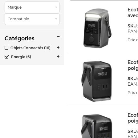
Marque
Ecof
ave
Compatible
SKU:
EAN:
Catégories
Prix
Objets Connectés (16)
Energie (6)
Ecof
poi
SKU
EAN:
Prix
Ecof
poi
SKU
EAN: