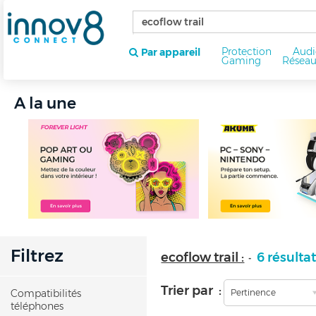
Protection
Audi
Par appareil
Gaming
Résea
A la une
Filtrez
ecoflow trail :
6 résulta
-
Trier par :
Compatibilités
Pertinence
téléphones