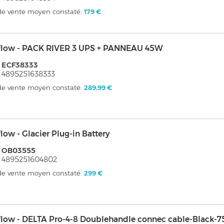
 de vente moyen constaté:
179 €
flow - PACK RIVER 3 UPS + PANNEAU 45W
: ECF38333
 4895251638333
 de vente moyen constaté:
289,99 €
low - Glacier Plug-in Battery
: OB03555
 4895251604802
 de vente moyen constaté:
299 €
flow - DELTA Pro-4-8 Doublehandle connec cable-Black-