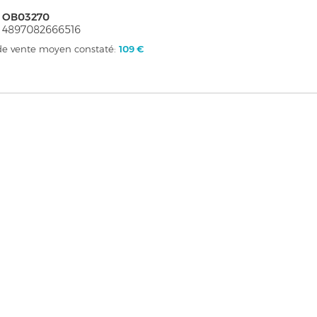
: OB03270
 4897082666516
 de vente moyen constaté:
109 €