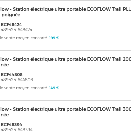
low - Station électrique ultra portable ECOFLOW Trail 
c poignée
 ECF48424
 4895251648424
 de vente moyen constaté:
199 €
low - Station électrique ultra portable ECOFLOW Trail 2
gnée
: ECF44808
 4895251644808
 de vente moyen constaté:
149 €
low - Station électrique ultra portable ECOFLOW Trail 3
gnée
: ECF48394
 4895251648394