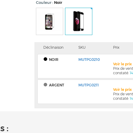
Couleur
Noir
Déclinaison
SKU
Prix
NOIR
MUTPG0210
Voir le pri
Prix de ve
constaté:
1
ARGENT
MUTPG0211
Voir le pri
Prix de ve
constaté:
1
 :