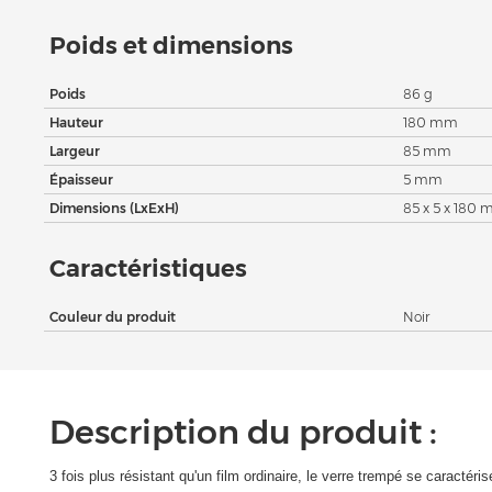
Poids et dimensions
Poids
86 g
Hauteur
180 mm
Largeur
85 mm
Épaisseur
5 mm
Dimensions (LxExH)
85 x 5 x 180
Caractéristiques
Couleur du produit
Noir
Description du produit :
3 fois plus résistant qu'un film ordinaire, le verre trempé se caractér