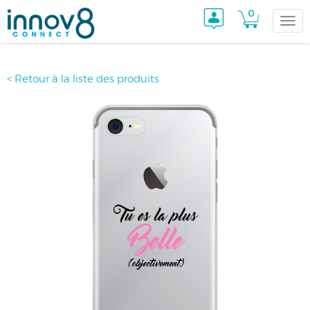
0
Togg
< Retour à la liste des produits
navi