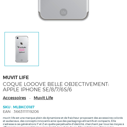
MUVIT LIFE
COQUE LOOOVE BELLE OBJECTIVEMENT:
APPLE IPHONE SE/8/7/6S/6
Accessoires
Muvit Life
-
SKU : MLBKC0187
EAN : 3663111119206
muvit life est une marque plein de dynamisne et de fraicheur proposant des accessoires colorés
et audacieux, des concepts innovants ainsi que des packagings attractifs et compacts. Elle
s'adresse à ces générations Y et Z en quête perpétuelle d'identité, cherchant par tous les moyes à