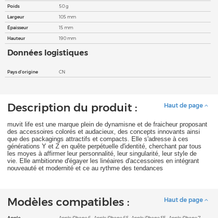
Poids
50 g
Largeur
105 mm
Épaisseur
15 mm
Hauteur
190 mm
Données logistiques
Pays d'origine
CN
Description du produit :
Haut de page
muvit life est une marque plein de dynamisne et de fraicheur proposant
des accessoires colorés et audacieux, des concepts innovants ainsi
que des packagings attractifs et compacts. Elle s'adresse à ces
générations Y et Z en quête perpétuelle d'identité, cherchant par tous
les moyes à affirmer leur personnalité, leur singularité, leur style de
vie. Elle ambitionne d'égayer les linéaires d'accessoires en intégrant
nouveauté et modernité et ce au rythme des tendances
Modèles compatibles :
Haut de page
Apple
Apple iPhone 6
,
Apple iPhone 6S
,
Apple iPhone SE
,
Apple iPhone 7
,