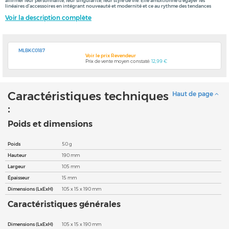
affirmer leur personnalité, leur singularité, leur style de vie. Elle ambitionne d'égayer les
linéaires d'accessoires en intégrant nouveauté et modernité et ce au rythme des tendances
Voir la description complète
MLBKC0187
Voir le prix Revendeur
Prix de vente moyen constaté:
12,99 €
Caractéristiques techniques
Haut de page
:
Poids et dimensions
Poids
50 g
Hauteur
190 mm
Largeur
105 mm
Épaisseur
15 mm
Dimensions (LxExH)
105 x 15 x 190 mm
Caractéristiques générales
Dimensions (LxExH)
105 x 15 x 190 mm