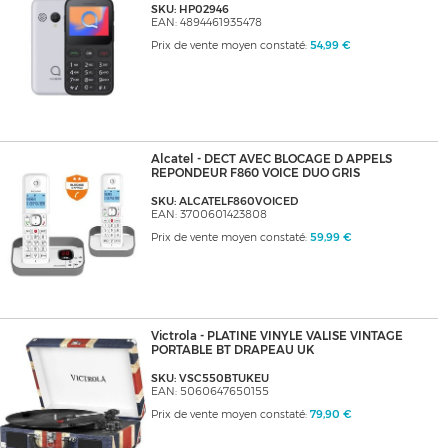
SKU: HP02946
EAN: 4894461935478
Prix de vente moyen constaté:
54,99 €
Alcatel - DECT AVEC BLOCAGE D APPELS
REPONDEUR F860 VOICE DUO GRIS
SKU: ALCATELF860VOICED
EAN: 3700601423808
Prix de vente moyen constaté:
59,99 €
Victrola - PLATINE VINYLE VALISE VINTAGE
PORTABLE BT DRAPEAU UK
SKU: VSC550BTUKEU
EAN: 5060647650155
Prix de vente moyen constaté:
79,90 €