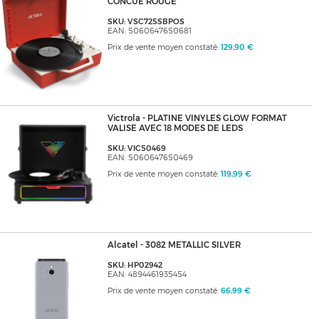
CONCUE ROUGE
SKU: VSC725SBPOS
EAN: 5060647650681
Prix de vente moyen constaté:
129,90 €
Victrola - PLATINE VINYLES GLOW FORMAT
VALISE AVEC 18 MODES DE LEDS
SKU: VIC50469
EAN: 5060647650469
Prix de vente moyen constaté:
119,99 €
Alcatel - 3082 METALLIC SILVER
SKU: HP02942
EAN: 4894461935454
Prix de vente moyen constaté:
66,99 €