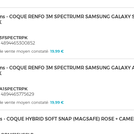
kins - COQUE RENFO 3M SPECTRUMR SAMSUNG GALAXY S
K
G3FSPECTRPK
 4894465300852
 de vente moyen constaté:
19,99 €
kins - COQUE RENFO 3M SPECTRUMR SAMSUNG GALAXY A
K
GA1SPECTRPK
 4894465775629
 de vente moyen constaté:
19,99 €
s - COQUE HYBRID SOFT SNAP (MAGSAFE) ROSE + CAM