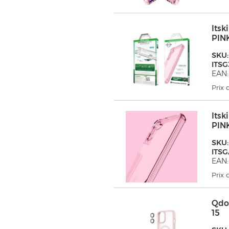
Its
PIN
SKU:
ITS
EAN:
Prix
Its
PIN
SKU:
ITS
EAN:
Prix
Qdo
15