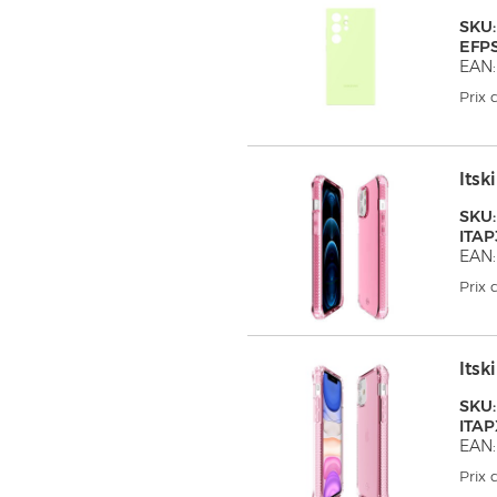
SKU:
EFP
EAN
Prix
Its
SKU:
ITA
EAN:
Prix
Its
SKU:
ITA
EAN:
Prix