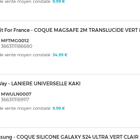
 de vente moyen constaté:
9,99 €
it For France - COQUE MAGSAFE 2M TRANSLUCIDE VERT 
: MFTMG0012
 3663111186680
 de vente moyen constaté:
34,99 €
ay - LANIERE UNIVERSELLE KAKI
: MWULN0007
 3663111189117
 de vente moyen constaté:
9,99 €
sung - COQUE SILICONE GALAXY S24 ULTRA VERT CLAIR