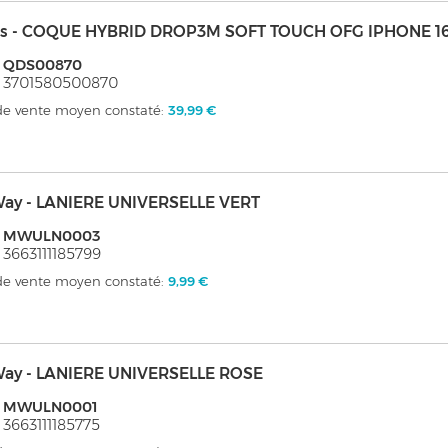
s - COQUE HYBRID DROP3M SOFT TOUCH OFG IPHONE 1
: QDS00870
: 3701580500870
 de vente moyen constaté:
39,99 €
ay - LANIERE UNIVERSELLE VERT
: MWULN0003
 3663111185799
 de vente moyen constaté:
9,99 €
ay - LANIERE UNIVERSELLE ROSE
: MWULN0001
 3663111185775