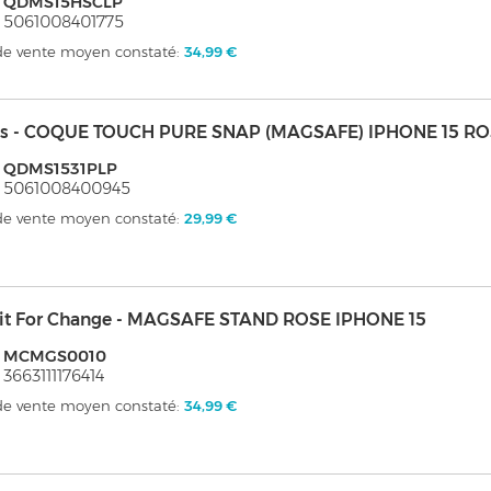
: QDMS15HSCLP
 5061008401775
 de vente moyen constaté:
34,99 €
s - COQUE TOUCH PURE SNAP (MAGSAFE) IPHONE 15 R
: QDMS1531PLP
: 5061008400945
 de vente moyen constaté:
29,99 €
it For Change - MAGSAFE STAND ROSE IPHONE 15
: MCMGS0010
 3663111176414
 de vente moyen constaté:
34,99 €