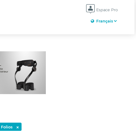
Espace Pro
×
 Folios