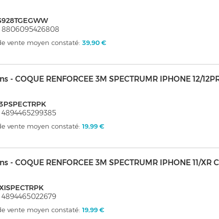
S928TGEGWW
: 8806095426808
 de vente moyen constaté:
39,90 €
kins - COQUE RENFORCEE 3M SPECTRUMR IPHONE 12/12P
P3PSPECTRPK
 4894465299385
 de vente moyen constaté:
19,99 €
kins - COQUE RENFORCEE 3M SPECTRUMR IPHONE 11/XR 
PXISPECTRPK
 4894465022679
 de vente moyen constaté:
19,99 €