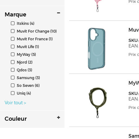
Prix
Marque
Itskins (4)
Muv
Muvit For Change (10)
Muvit For France (1)
SKU
EAN:
Muvit Life (1)
Prix
MyWay (5)
Njord (2)
Qdos (3)
Samsung (3)
MyW
So Seven (6)
SKU
Uniq (4)
EAN:
Voir tout
>
Prix
Couleur
Sam