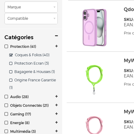
Marque
Qdo
Compatible
SKU
EAN
Prix
Catégories
Protection (41)
Coques & Folios (40)
MyW
Protection Ecran (3)
SKU
Bagagerie & Housses (1)
EAN:
Origine France Garantie
Prix
(1)
Audio (28)
Objets Connectés (21)
MyW
Gaming (17)
SKU
Energie (8)
EAN:
Multimédia (3)