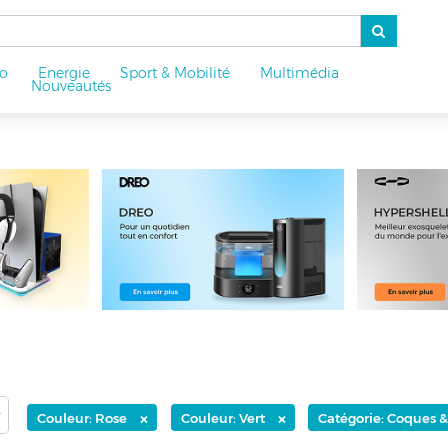
o
Energie
Sport & Mobilité
Multimédia
u
Nouveautés
×
×
Couleur: Rose
Couleur: Vert
Catégorie: Coques &