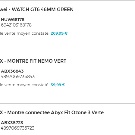
wei - WATCH GT6 46MM GREEN
: HUW68178
 6942103168178
 de vente moyen constaté:
269,99 €
X - MONTRE FIT NEMO VERT
: ABX36843
 4897069736843
 de vente moyen constaté:
39,99 €
 - Montre connectée Abyx Fit Ozone 3 Verte
: ABX35723
 4897069735723