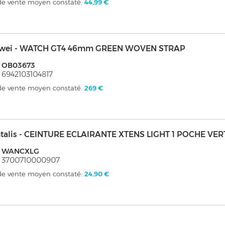
 de vente moyen constaté:
44,99 €
wei - WATCH GT4 46mm GREEN WOVEN STRAP
: OB03673
 6942103104817
 de vente moyen constaté:
269 €
talis - CEINTURE ECLAIRANTE XTENS LIGHT 1 POCHE VER
: WANCXLG
: 3700710000907
 de vente moyen constaté:
24,90 €