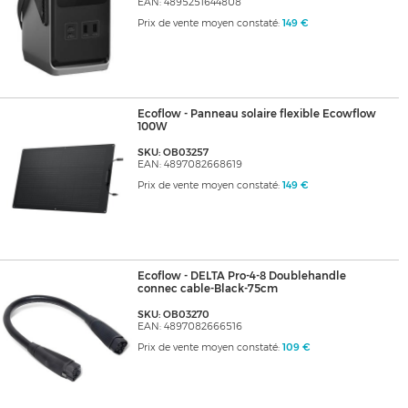
EAN: 4895251644808
Prix de vente moyen constaté:
149 €
Ecoflow - Panneau solaire flexible Ecowflow
100W
SKU: OB03257
EAN: 4897082668619
Prix de vente moyen constaté:
149 €
Ecoflow - DELTA Pro-4-8 Doublehandle
connec cable-Black-75cm
SKU: OB03270
EAN: 4897082666516
Prix de vente moyen constaté:
109 €