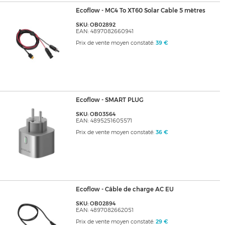
Ecoflow - MC4 To XT60 Solar Cable 5 mètres
SKU: OB02892
EAN: 4897082660941
Prix de vente moyen constaté:
39 €
Ecoflow - SMART PLUG
SKU: OB03564
EAN: 4895251605571
Prix de vente moyen constaté:
36 €
Ecoflow - Câble de charge AC EU
SKU: OB02894
EAN: 4897082662051
Prix de vente moyen constaté:
29 €