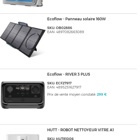
Ecoflow - Panneau solaire 160W
SKU: OB02886
EAN: 4897082663089
Ecoflow - RIVER 3 PLUS
SKU: ECF27917
EAN: 4895251627917
Prix de vente moyen constaté:
299 €
HUTT - ROBOT NETTOYEUR VITRE A1
SKU: HUT81006