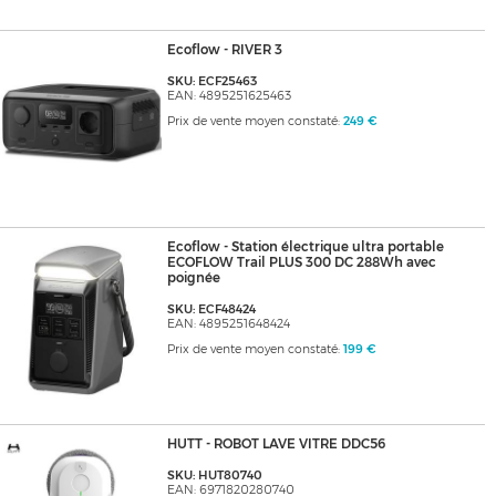
Ecoflow - RIVER 3
SKU: ECF25463
EAN: 4895251625463
Prix de vente moyen constaté:
249 €
Ecoflow - Station électrique ultra portable
ECOFLOW Trail PLUS 300 DC 288Wh avec
poignée
SKU: ECF48424
EAN: 4895251648424
Prix de vente moyen constaté:
199 €
HUTT - ROBOT LAVE VITRE DDC56
SKU: HUT80740
EAN: 6971820280740