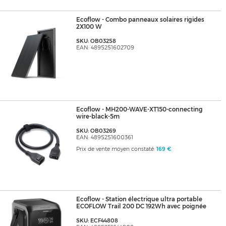
Ecoflow - Combo panneaux solaires rigides
2X100 W
SKU: OB03258
EAN: 4895251602709
Ecoflow - MH200-WAVE-XT150-connecting
wire-black-5m
SKU: OB03269
EAN: 4895251600361
Prix de vente moyen constaté:
169 €
Ecoflow - Station électrique ultra portable
ECOFLOW Trail 200 DC 192Wh avec poignée
SKU: ECF44808