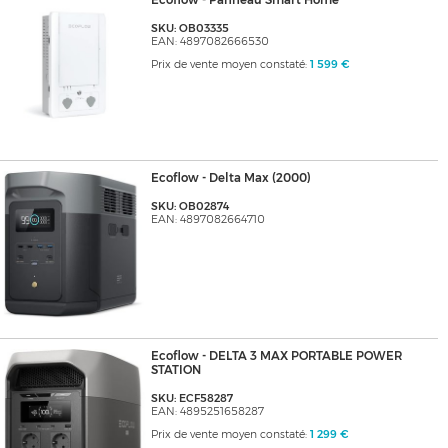
Ecoflow - Panneau Smart Home
SKU: OB03335
EAN: 4897082666530
Prix de vente moyen constaté:
1 599 €
Ecoflow - Delta Max (2000)
SKU: OB02874
EAN: 4897082664710
Ecoflow - DELTA 3 MAX PORTABLE POWER
STATION
SKU: ECF58287
EAN: 4895251658287
Prix de vente moyen constaté:
1 299 €