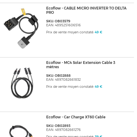
Ecoflow - CABLE MICRO INVERTER TO DELTA
PRO
SKU: OB03579
EAN: 4895251606516
Prix de vente moyen constaté:
49 €
Ecoflow - MC4 Solar Extension Cable 3
mètres
SKU: OB02888
EAN: 4897082661832
Prix de vente moyen constaté:
49 €
Ecoflow - Car Charge XT60 Cable
SKU: OB02893
EAN: 4897082661276
Prix de vente moyen constaté:
39 €