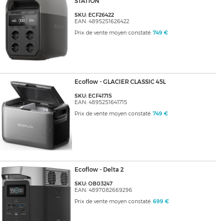
STATION
SKU: ECF26422
EAN: 4895251626422
Prix de vente moyen constaté:
749 €
Ecoflow - GLACIER CLASSIC 45L
SKU: ECF41715
EAN: 4895251641715
Prix de vente moyen constaté:
749 €
Ecoflow - Delta 2
SKU: OB03247
EAN: 4897082669296
Prix de vente moyen constaté:
699 €