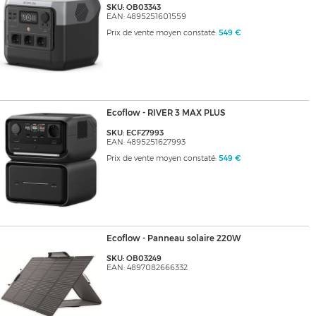
SKU: OB03343
EAN: 4895251601559
Prix de vente moyen constaté:
549 €
Ecoflow - RIVER 3 MAX PLUS
SKU: ECF27993
EAN: 4895251627993
Prix de vente moyen constaté:
549 €
Ecoflow - Panneau solaire 220W
SKU: OB03249
EAN: 4897082666332