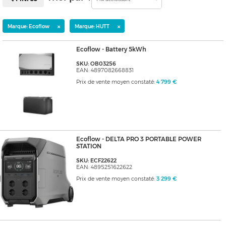
×
×
Marque: Ecoflow
Marque: HUTT
Ecoflow - Battery 5kWh
SKU: OB03256
EAN: 4897082668831
Prix de vente moyen constaté:
4 799 €
Ecoflow - DELTA PRO 3 PORTABLE POWER
STATION
SKU: ECF22622
EAN: 4895251622622
Prix de vente moyen constaté:
3 299 €