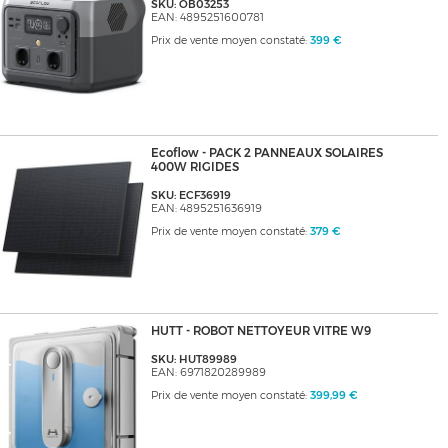
SKU: OB03253
EAN: 4895251600781
Prix de vente moyen constaté:
399 €
Ecoflow - PACK 2 PANNEAUX SOLAIRES
400W RIGIDES
SKU: ECF36919
EAN: 4895251636919
Prix de vente moyen constaté:
379 €
HUTT - ROBOT NETTOYEUR VITRE W9
SKU: HUT89989
EAN: 6971820289989
Prix de vente moyen constaté:
399,99 €