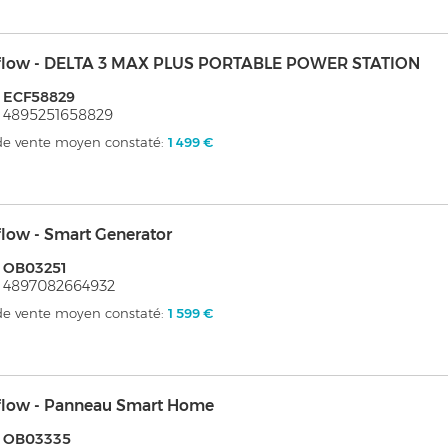
flow - DELTA 3 MAX PLUS PORTABLE POWER STATION
 ECF58829
 4895251658829
 de vente moyen constaté:
1 499 €
low - Smart Generator
 OB03251
 4897082664932
 de vente moyen constaté:
1 599 €
flow - Panneau Smart Home
: OB03335