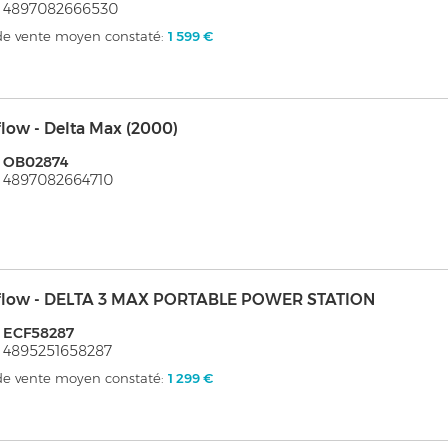
: 4897082666530
 de vente moyen constaté:
1 599 €
low - Delta Max (2000)
: OB02874
 4897082664710
flow - DELTA 3 MAX PORTABLE POWER STATION
 ECF58287
 4895251658287
 de vente moyen constaté:
1 299 €