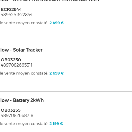
 ECF22844
 4895251622844
 de vente moyen constaté:
2 499 €
low - Solar Tracker
: OB03250
 4897082665311
 de vente moyen constaté:
2 699 €
low - Battery 2kWh
: OB03255
 4897082668718
 de vente moyen constaté:
2 199 €