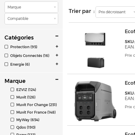
Marque
Trier par :
Prix décroissant
Compatible
Ecof
Catégories
SKU
EAN:
Protection (95)
Prix
Objets Connectés (16)
Energie (6)
Marque
Eco
EZVIZ (124)
SKU:
Muvit (126)
EAN:
Muvit For Change (251)
Prix
Muvit For France (148)
MyWay (654)
Qdos (190)
Eco
Razer (122)