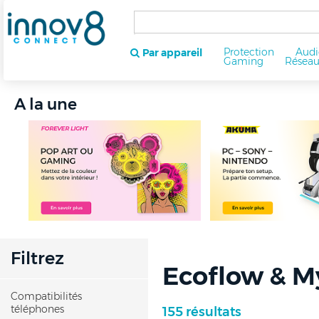
Protection
Audi
Par appareil
Gaming
Résea
A la une
Filtrez
Ecoflow & M
Compatibilités
téléphones
155 résultats