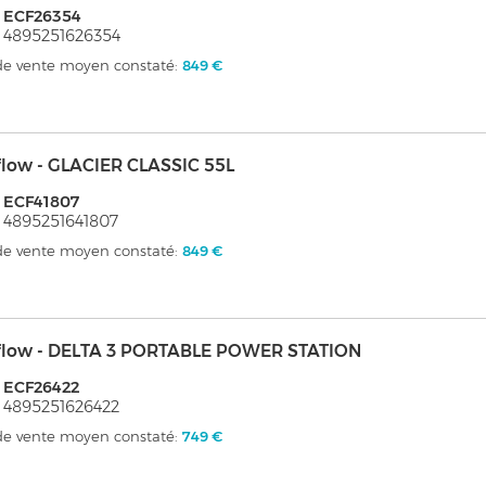
 ECF26354
 4895251626354
 de vente moyen constaté:
849 €
flow - GLACIER CLASSIC 55L
 ECF41807
 4895251641807
 de vente moyen constaté:
849 €
flow - DELTA 3 PORTABLE POWER STATION
 ECF26422
 4895251626422
 de vente moyen constaté:
749 €