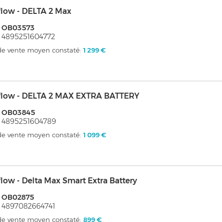
flow - DELTA 2 Max
: OB03573
 4895251604772
 de vente moyen constaté:
1 299 €
flow - DELTA 2 MAX EXTRA BATTERY
: OB03845
 4895251604789
 de vente moyen constaté:
1 099 €
low - Delta Max Smart Extra Battery
: OB02875
 4897082664741
 de vente moyen constaté:
899 €