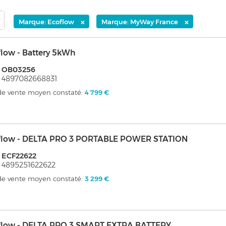
×
×
Marque: Ecoflow
Marque: MyWay France
low - Battery 5kWh
: OB03256
 4897082668831
 de vente moyen constaté:
4 799 €
flow - DELTA PRO 3 PORTABLE POWER STATION
 ECF22622
 4895251622622
 de vente moyen constaté:
3 299 €
flow - DELTA PRO 3 SMART EXTRA BATTERY