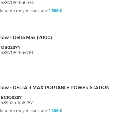
: 4897082666530
 de vente moyen constaté:
1 599 €
low - Delta Max (2000)
: OB02874
 4897082664710
flow - DELTA 3 MAX PORTABLE POWER STATION
 ECF58287
 4895251658287
 de vente moyen constaté:
1 299 €