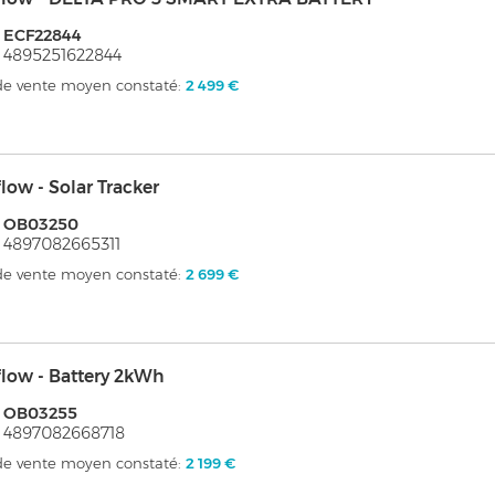
 ECF22844
 4895251622844
 de vente moyen constaté:
2 499 €
low - Solar Tracker
: OB03250
 4897082665311
 de vente moyen constaté:
2 699 €
low - Battery 2kWh
: OB03255
 4897082668718
 de vente moyen constaté:
2 199 €