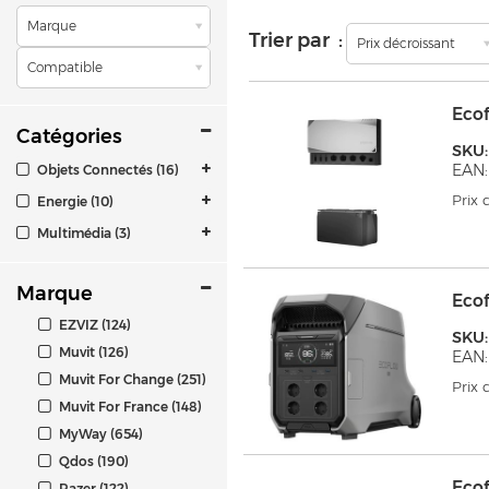
Marque
Trier par :
Prix décroissant
Compatible
Ecof
Catégories
SKU
EAN:
Objets Connectés (16)
Prix
Energie (10)
Multimédia (3)
Marque
Eco
EZVIZ (124)
SKU:
Muvit (126)
EAN:
Muvit For Change (251)
Prix
Muvit For France (148)
MyWay (654)
Qdos (190)
Eco
Razer (122)