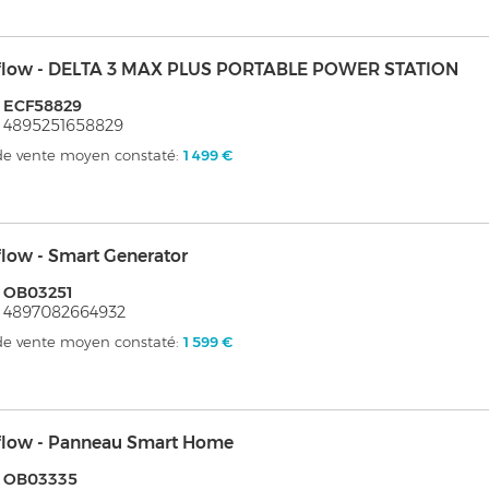
flow - DELTA 3 MAX PLUS PORTABLE POWER STATION
 ECF58829
 4895251658829
 de vente moyen constaté:
1 499 €
low - Smart Generator
 OB03251
 4897082664932
 de vente moyen constaté:
1 599 €
flow - Panneau Smart Home
: OB03335