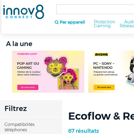
Protection
Audi
Par appareil
Gaming
Résea
A la une
Filtrez
Ecoflow & R
Compatibilités
téléphones
67 résultats