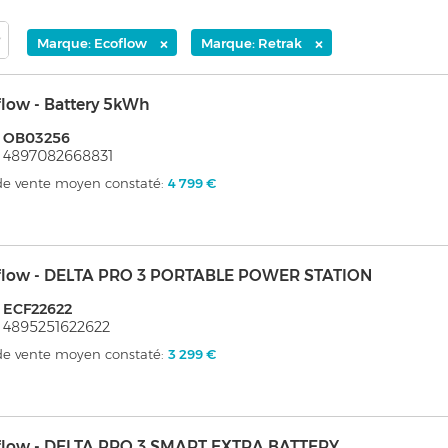
×
×
Marque: Ecoflow
Marque: Retrak
low - Battery 5kWh
: OB03256
 4897082668831
 de vente moyen constaté:
4 799 €
flow - DELTA PRO 3 PORTABLE POWER STATION
 ECF22622
 4895251622622
 de vente moyen constaté:
3 299 €
flow - DELTA PRO 3 SMART EXTRA BATTERY