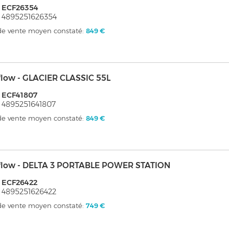
 ECF26354
 4895251626354
 de vente moyen constaté:
849 €
flow - GLACIER CLASSIC 55L
 ECF41807
 4895251641807
 de vente moyen constaté:
849 €
flow - DELTA 3 PORTABLE POWER STATION
 ECF26422
 4895251626422
 de vente moyen constaté:
749 €