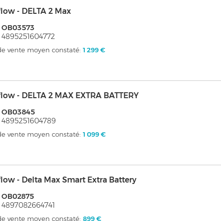
flow - DELTA 2 Max
: OB03573
 4895251604772
 de vente moyen constaté:
1 299 €
flow - DELTA 2 MAX EXTRA BATTERY
: OB03845
 4895251604789
 de vente moyen constaté:
1 099 €
low - Delta Max Smart Extra Battery
: OB02875
 4897082664741
 de vente moyen constaté:
899 €