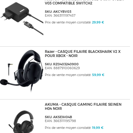
V03 COMPATIBLE SWITCH2
SKU: AKCYBV03
EAN: 3663111197457
Prix de vente moyen constaté:
29,99 €
Razer - CASQUE FILAIRE BLACKSHARK V2 X
POUR XBOX - NOIR
SKU: RZ0403240900
EAN: 8887910060629
Prix de vente moyen constaté:
59,99 €
AKUMA - CASQUE GAMING FILAIRE SEINEN
H04 NOIR
SKU: AKSEIH04B
EAN: 3663111195798
Prix de vente moyen constaté:
19,99 €