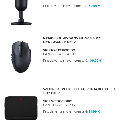
Prix de vente moyen constaté:
59,99 €
Razer - SOURIS SANS FIL NAGA V2
HYPERSPEED NOIR
SKU: RZ0103600100
EAN: 8886419334002
Prix de vente moyen constaté:
109,99 €
WENGER - POCHETTE PC PORTABLE BC FIX
15.6" NOIR
SKU: WENG610182
EAN: 7613329077795
Prix de vente moyen constaté:
29,99 €