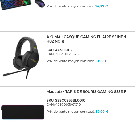
Prix de vente moyen constaté:
24,99 €
AKUMA - CASQUE GAMING FILAIRE SEINEN
H02 NOIR
SKU: AKSEIH02
EAN: 3663111179545
Prix de vente moyen constaté:
19,99 €
Madcatz - TAPIS DE SOURIS GAMING S.U.R.F
SKU: SSSCCS36BL0010
EAN: 4897093961310
Prix de vente moyen constaté:
59,99 €