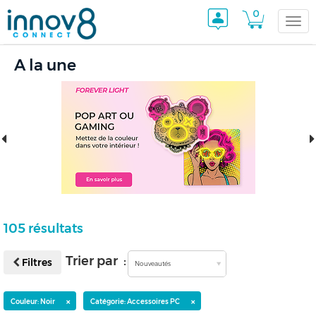
0
Togg
A la une
navi
105 résultats
Trier par :
Filtres
Nouveautés
×
×
Couleur: Noir
Catégorie: Accessoires PC