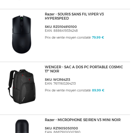
Razer - SOURIS SANS FIL VIPER V3
HYPERSPEED
SKU: RZ0104910100
EAN: 8886419334248
Prix de vente moyen constaté:
79,99 €
WENGER - SAC A DOS PC PORTABLE COSMIC
17" NOIR
SKU: WGR64213
EAN: 7611160264213
Prix de vente moyen constaté:
89,99 €
Razer - MICROPHONE SEIREN V3 MINI NOIR
SKU: RZ1905050100
EAN: 8887910000380