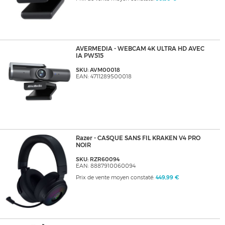
AVERMEDIA - WEBCAM 4K ULTRA HD AVEC
IA PW515
SKU: AVM00018
EAN: 4711289500018
Razer - CASQUE SANS FIL KRAKEN V4 PRO
NOIR
SKU: RZR60094
EAN: 8887910060094
Prix de vente moyen constaté:
449,99 €