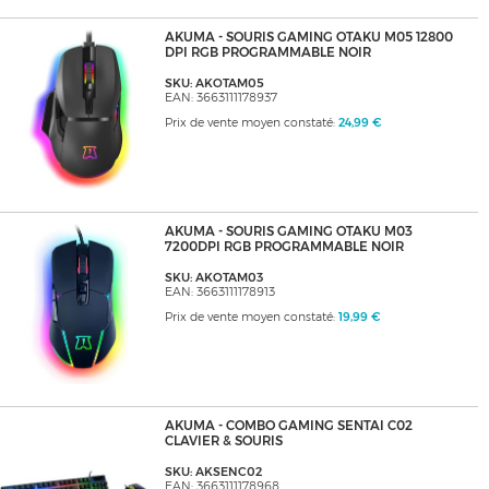
AKUMA - SOURIS GAMING OTAKU M05 12800
DPI RGB PROGRAMMABLE NOIR
SKU: AKOTAM05
EAN: 3663111178937
Prix de vente moyen constaté:
24,99 €
AKUMA - SOURIS GAMING OTAKU M03
7200DPI RGB PROGRAMMABLE NOIR
SKU: AKOTAM03
EAN: 3663111178913
Prix de vente moyen constaté:
19,99 €
AKUMA - COMBO GAMING SENTAI C02
CLAVIER & SOURIS
SKU: AKSENC02
EAN: 3663111178968