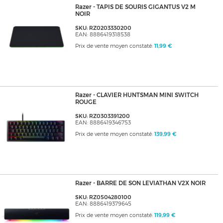
Razer - TAPIS DE SOURIS GIGANTUS V2 M
NOIR
SKU: RZ0203330200
EAN: 8886419318538
Prix de vente moyen constaté:
11,99 €
Razer - CLAVIER HUNTSMAN MINI SWITCH
ROUGE
SKU: RZ0303391200
EAN: 8886419346753
Prix de vente moyen constaté:
139,99 €
Razer - BARRE DE SON LEVIATHAN V2X NOIR
SKU: RZ0504280100
EAN: 8886419379645
Prix de vente moyen constaté:
119,99 €