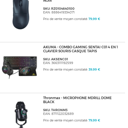
NOIR
SKU: RZ0104640100
EAN: 8886419334071
Prix de vente moyen constaté:
79,99 €
AKUMA - COMBO GAMING SENTAI C01 4 EN 1
CLAVIER SOURIS CASQUE TAPIS
SKU: AKSENC01
EAN: 3663111192599
Prix de vente moyen constaté:
39,99 €
Thronmax - MICROPHONE MDRILL DOME
BLACK
SKU: THRONM3
EAN: 8711122032689
Prix de vente moyen constaté:
79,99 €