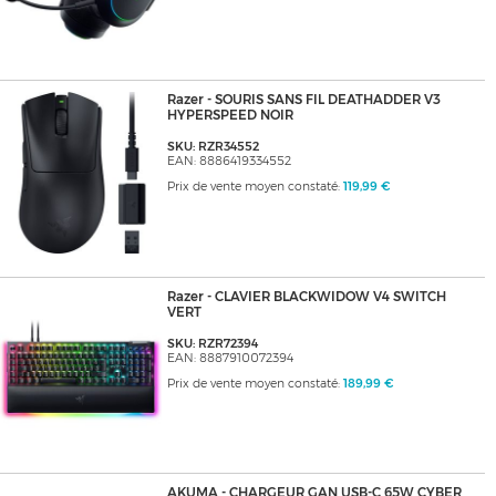
Razer - SOURIS SANS FIL DEATHADDER V3
HYPERSPEED NOIR
SKU: RZR34552
EAN: 8886419334552
Prix de vente moyen constaté:
119,99 €
Razer - CLAVIER BLACKWIDOW V4 SWITCH
VERT
SKU: RZR72394
EAN: 8887910072394
Prix de vente moyen constaté:
189,99 €
AKUMA - CHARGEUR GAN USB-C 65W CYBER