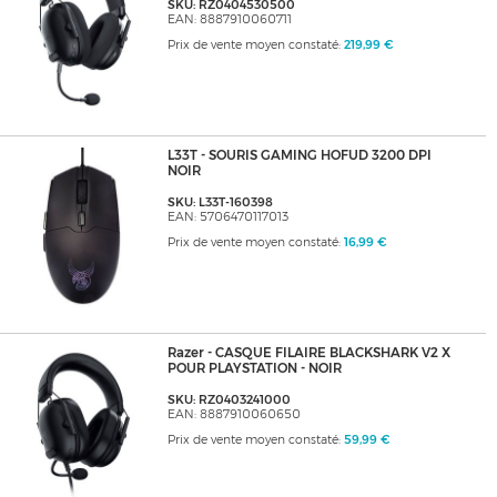
SKU: RZ0404530500
EAN: 8887910060711
Prix de vente moyen constaté:
219,99 €
L33T - SOURIS GAMING HOFUD 3200 DPI
NOIR
SKU: L33T-160398
EAN: 5706470117013
Prix de vente moyen constaté:
16,99 €
Razer - CASQUE FILAIRE BLACKSHARK V2 X
POUR PLAYSTATION - NOIR
SKU: RZ0403241000
EAN: 8887910060650
Prix de vente moyen constaté:
59,99 €