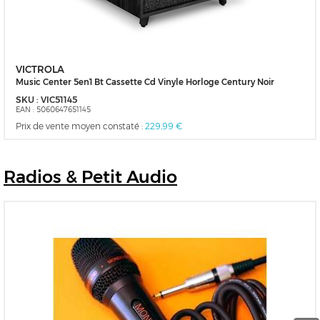
VICTROLA
Music Center 5en1 Bt Cassette Cd Vinyle Horloge Century Noir
SKU :
VIC51145
EAN :
5060647651145
Prix de vente moyen constaté :
229,99 €
Radios
& Petit Audio