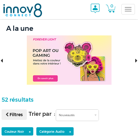
0
Togg
A la une
navi
52 résultats
Trier par :
Filtres
Nouveautés
×
×
Couleur: Noir
Catégorie: Audio