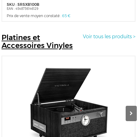
SKU :
SRSXB100B
EAN :
4548736146129
Prix de vente moyen constaté :
65 €
Platines
et
Voir tous les produits >
Accessoires Vinyles