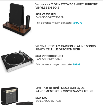
Victrola - KIT DE NETTOYAGE AVEC SUPPORT
VINYLES EN BOIS
SKU: VA55ESPEU
EAN: 5060647650629
Prix de vente moyen constaté:
49,99 €
Victrola - STREAM CARBON PLATINE SONOS
READY CELLULE ORTOFON NOIR
SKU: VPT3000BSLINT
EAN: 5060647650711
Prix de vente moyen constaté:
999 €
Love That Record - DEUX BOITES DE
RANGEMENT POUR VINYLES 45/33 TOURS
SKU: 1792
EAN: 3700031717928