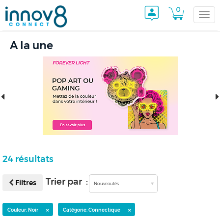
0
Togg
A la une
navi
24 résultats
Trier par :
Filtres
Nouveautés
×
×
Couleur: Noir
Catégorie: Connectique